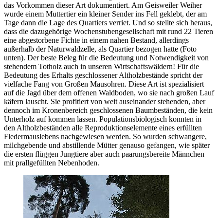
das Vorkommen dieser Art dokumentiert. Am Geisweiler Weiher
wurde einem Muttertier ein kleiner Sender ins Fell geklebt, der am
Tage dann die Lage des Quartiers verriet. Und so stellte sich heraus,
dass die dazugehörige Wochenstubengesellschaft mit rund 22 Tieren
eine abgestorbene Fichte in einem nahen Bestand, allerdings
außerhalb der Naturwaldzelle, als Quartier bezogen hatte (Foto
unten). Der beste Beleg für die Bedeutung und Notwendigkeit von
stehendem Totholz auch in unseren Wirtschaftswäldern! Für die
Bedeutung des Erhalts geschlossener Altholzbestände spricht der
vielfache Fang von Großen Mausohren. Diese Art ist spezialisiert
auf die Jagd über dem offenen Waldboden, wo sie nach großen Lauf
käfern lauscht. Sie profitiert von weit auseinander stehenden, aber
dennoch im Kronenbereich geschlossenen Baumbeständen, die kein
Unterholz auf kommen lassen. Populationsbiologisch konnten in
den Altholzbeständen alle Reproduktionselemente eines erfüllten
Fledermauslebens nachgewiesen werden. So wurden schwangere,
milchgebende und abstillende Mütter genauso gefangen, wie später
die ersten flüggen Jungtiere aber auch paarungsbereite Männchen
mit prallgefüllten Nebenhoden.