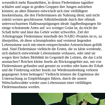
wesentlich mehr Baumhöhlen, in denen Fledermäuse tagsüber
schlafen und sogar in großen Gruppen ihre Jungen aufziehen
können; an alten Bäumen entwickelt sich eine vielfältigere
Insektenfauna, die den Fledermäusen als Nahrung dient; und nicht
zuletzt weisen geschlossene Altholzbestände durch ihre oftmals
unterwuchsarmen Hallenausprägungen ideale Jagdbedingungen für
einige echolotende Arten auf: wo weniger Geäst ist, da reicht der
Schall tiefer und lässt das Gehör weiter schweifen. Ziel der
Arbeitsgruppe Fledermäuse innerhalb des NABU-Projekts ist es, zu
überprüfen, ob diese schrumpfenden und verstreut liegenden
Lebensräume noch mit einem entsprechenden Artenreichtum gefüllt
sind. Sind Fledermäuse vielleicht die Ersten, die zu klein werdende,
sich dadurch entwertende Lebensräume verlassen, oder sind sie
wegen ihrer hohen Mobilität im Gegenteil die Letzten, die das Licht
ausmachen? Reichen kleine Inseln als Rückzugsgebiet aus, um von
Fledermäusen gefunden und genutzt zu werden oder kann der Erhalt
und die Förderung solcher Inseln zur Wiederausbreitung verloren
gegangener Arten beitragen? Vielleicht können die Ergebnisse der
Untersuchung zu Empfehlungen führen, durch die unsere
Wirtschaftswälder wieder zum Lebensraum einer vielfältigen
Fledermausfauna werden.