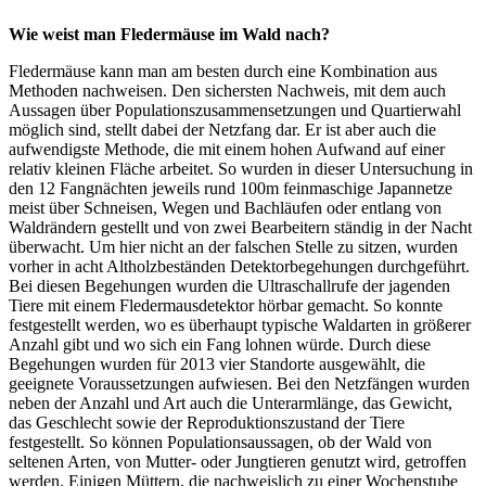
Wie weist man Fledermäuse im Wald nach?
Fledermäuse kann man am besten durch eine Kombination aus
Methoden nachweisen. Den sichersten Nachweis, mit dem auch
Aussagen über Populationszusammensetzungen und Quartierwahl
möglich sind, stellt dabei der Netzfang dar. Er ist aber auch die
aufwendigste Methode, die mit einem hohen Aufwand auf einer
relativ kleinen Fläche arbeitet. So wurden in dieser Untersuchung in
den 12 Fangnächten jeweils rund 100m feinmaschige Japannetze
meist über Schneisen, Wegen und Bachläufen oder entlang von
Waldrändern gestellt und von zwei Bearbeitern ständig in der Nacht
überwacht. Um hier nicht an der falschen Stelle zu sitzen, wurden
vorher in acht Altholzbeständen Detektorbegehungen durchgeführt.
Bei diesen Begehungen wurden die Ultraschallrufe der jagenden
Tiere mit einem Fledermausdetektor hörbar gemacht. So konnte
festgestellt werden, wo es überhaupt typische Waldarten in größerer
Anzahl gibt und wo sich ein Fang lohnen würde. Durch diese
Begehungen wurden für 2013 vier Standorte ausgewählt, die
geeignete Voraussetzungen aufwiesen. Bei den Netzfängen wurden
neben der Anzahl und Art auch die Unterarmlänge, das Gewicht,
das Geschlecht sowie der Reproduktionszustand der Tiere
festgestellt. So können Populationsaussagen, ob der Wald von
seltenen Arten, von Mutter- oder Jungtieren genutzt wird, getroffen
werden. Einigen Müttern, die nachweislich zu einer Wochenstube