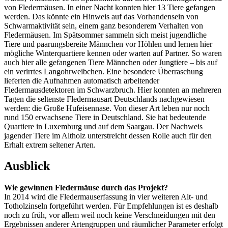
von Fledermäusen. In einer Nacht konnten hier 13 Tiere gefangen
werden. Das könnte ein Hinweis auf das Vorhandensein von
Schwarmaktivität sein, einem ganz besonderem Verhalten von
Fledermäusen. Im Spätsommer sammeln sich meist jugendliche
Tiere und paarungsbereite Männchen vor Höhlen und lernen hier
mögliche Winterquartiere kennen oder warten auf Partner. So waren
auch hier alle gefangenen Tiere Männchen oder Jungtiere – bis auf
ein verirrtes Langohrweibchen. Eine besondere Überraschung
lieferten die Aufnahmen automatisch arbeitender
Fledermausdetektoren im Schwarzbruch. Hier konnten an mehreren
Tagen die seltenste Fledermausart Deutschlands nachgewiesen
werden: die Große Hufeisennase. Von dieser Art leben nur noch
rund 150 erwachsene Tiere in Deutschland. Sie hat bedeutende
Quartiere in Luxemburg und auf dem Saargau. Der Nachweis
jagender Tiere im Altholz unterstreicht dessen Rolle auch für den
Erhalt extrem seltener Arten.
Ausblick
Wie gewinnen Fledermäuse durch das Projekt?
In 2014 wird die Fledermauserfassung in vier weiteren Alt- und
Totholzinseln fortgeführt werden. Für Empfehlungen ist es deshalb
noch zu früh, vor allem weil noch keine Verschneidungen mit den
Ergebnissen anderer Artengruppen und räumlicher Parameter erfolgt