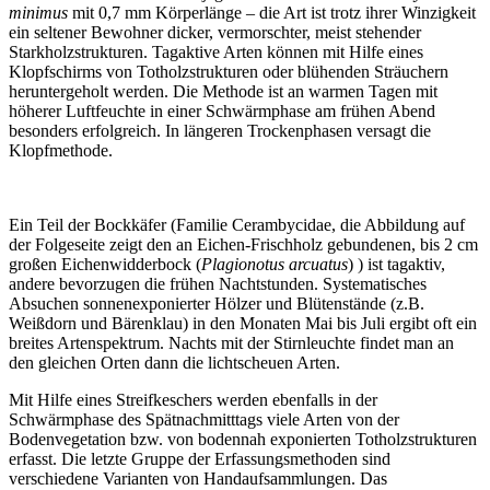
minimus
mit 0,7 mm Körperlänge – die Art ist trotz ihrer Winzigkeit
ein seltener Bewohner dicker, vermorschter, meist stehender
Starkholzstrukturen. Tagaktive Arten können mit Hilfe eines
Klopfschirms von Totholzstrukturen oder blühenden Sträuchern
heruntergeholt werden. Die Methode ist an warmen Tagen mit
höherer Luftfeuchte in einer Schwärmphase am frühen Abend
besonders erfolgreich. In längeren Trockenphasen versagt die
Klopfmethode.
Ein Teil der Bockkäfer (Familie Cerambycidae, die Abbildung auf
der Folgeseite zeigt den an Eichen-Frischholz gebundenen, bis 2 cm
großen Eichenwidderbock (
Plagionotus arcuatus
) ) ist tagaktiv,
andere bevorzugen die frühen Nachtstunden. Systematisches
Absuchen sonnenexponierter Hölzer und Blütenstände (z.B.
Weißdorn und Bärenklau) in den Monaten Mai bis Juli ergibt oft ein
breites Artenspektrum. Nachts mit der Stirnleuchte findet man an
den gleichen Orten dann die lichtscheuen Arten.
Mit Hilfe eines Streifkeschers werden ebenfalls in der
Schwärmphase des Spätnachmitttags viele Arten von der
Bodenvegetation bzw. von bodennah exponierten Totholzstrukturen
erfasst. Die letzte Gruppe der Erfassungsmethoden sind
verschiedene Varianten von Handaufsammlungen. Das