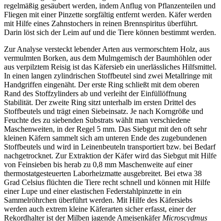
regelmäßig gesäubert werden, indem Anflug von Pflanzenteilen und
Fliegen mit einer Pinzette sorgfältig entfernt werden. Käfer werden
mit Hilfe eines Zahnstochers in reinen Brennspiritus überführt.
Darin löst sich der Leim auf und die Tiere können bestimmt werden.
Zur Analyse versteckt lebender Arten aus vermorschtem Holz, aus
vermulmten Borken, aus dem Mulmgemisch der Baumhöhlen oder
aus verpilztem Reisig ist das Käfersieb ein unerlässliches Hilfsmittel.
In einen langen zylindrischen Stoffbeutel sind zwei Metallringe mit
Handgriffen eingenäht. Der erste Ring schließt mit dem oberen
Rand des Stoffzylinders ab und verleiht der Einfüllöffnung
Stabilität. Der zweite Ring sitzt unterhalb im ersten Drittel des
Stoffbeutels und trägt einen Siebeinsatz. Je nach Korngröße und
Feuchte des zu siebenden Substrats wählt man verschiedene
Maschenweiten, in der Regel 5 mm. Das Siebgut mit den oft sehr
kleinen Käfern sammelt sich am unteren Ende des zugebundenen
Stoffbeutels und wird in Leinenbeuteln transportiert bzw. bei Bedarf
nachgetrocknet. Zur Extraktion der Käfer wird das Siebgut mit Hilfe
von Feinsieben bis herab zu 0,8 mm Maschenweite auf einer
thermostatgesteuerten Laborheizmatte ausgebreitet. Bei etwa 38
Grad Celsius flüchten die Tiere recht schnell und können mit Hilfe
einer Lupe und einer elastischen Federstahlpinzette in ein
Sammelröhrchen überführt werden. Mit Hilfe des Käfersiebs
werden auch extrem kleine Käferarten sicher erfasst, einer der
Rekordhalter ist der Milben jagende Ameisenkäfer
Microscydmus