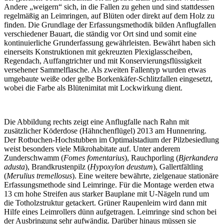
Andere „weigern“ sich, in die Fallen zu gehen und sind stattdessen
regelmäßig an Leimringen, auf Blüten oder direkt auf dem Holz zu
finden. Die Grundlage der Erfassungsmethodik bilden Anflugfallen
verschiedener Bauart, die ständig vor Ort sind und somit eine
kontinuierliche Grunderfassung gewährleisten. Bewährt haben sich
einerseits Konstruktionen mit gekreuzten Plexiglasscheiben,
Regendach, Auffangtrichter und mit Konservierungsflüssigkeit
versehener Sammelflasche. Als zweiten Fallentyp wurden etwas
umgebaute weiße oder gelbe Borkenkäfer-Schlitzfallen eingesetzt,
wobei die Farbe als Blütenimitat mit Lockwirkung dient.
Die Abbildung rechts zeigt eine Anflugfalle nach Rahn mit
zusätzlicher Köderdose (Hähnchenflügel) 2013 am Hunnenring.
Der Rotbuchen-Hochstubben im Optimalstadium der Pilzbesiedlung
weist besonders viele Mikrohabitate auf. Unter anderem
Zunderschwamm (
Fomes fomentarius
), Rauchporling (
Bjerkandera
adusta
), Brandkrustenpilz (
Hypoxylon deustum
), Gallertfältling
(
Merulius tremellosus
). Eine weitere bewährte, zielgenaue stationäre
Erfassungsmethode sind Leimringe. Für die Montage werden etwa
13 cm hohe Streifen aus starker Bauplane mit U-Nägeln rund um
die Totholzstruktur getackert. Grüner Raupenleim wird dann mit
Hilfe eines Leimrollers dünn aufgetragen. Leimringe sind schon bei
der Ausbringung sehr aufwändig. Darüber hinaus müssen sie