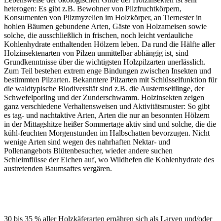
heterogen: Es gibt z.B. Bewohner von Pilzfruchtkörpern,
Konsumenten von Pilzmyzelien im Holzkörper, an Tiernester in
hohlen Bäumen gebundene Arten, Gäste von Holzameisen sowie
solche, die ausschließlich in frischen, noch leicht verdauliche
Kohlenhydrate enthaltenden Hölzern leben. Da rund die Hälfte aller
Holzinsektenarten von Pilzen unmittelbar abhängig ist, sind
Grundkenntnisse über die wichtigsten Holzpilzarten unerlässlich.
Zum Teil bestehen extrem enge Bindungen zwischen Insekten und
bestimmten Pilzarten. Bekanntere Pilzarten mit Schlüsselfunktion für
die waldtypische Biodiversität sind z.B. die Austernseitlinge, der
Schwefelporling und der Zunderschwamm. Holzinsekten zeigen
ganz verschiedene Verhaltensweisen und Aktivitätsmuster: So gibt
es tag- und nachtaktive Arten, Arten die nur an besonnten Hölzern
in der Mittagshitze heißer Sommertage aktiv sind und solche, die die
kühl-feuchten Morgenstunden im Halbschatten bevorzugen. Nicht
wenige Arten sind wegen des nahrhaften Nektar- und
Pollenangebots Blütenbesucher, wieder andere suchen
Schleimflüsse der Eichen auf, wo Wildhefen die Kohlenhydrate des
austretenden Baumsaftes vergären.
30 bis 35 % aller Holzkäferarten ernähren sich als Larven und/oder