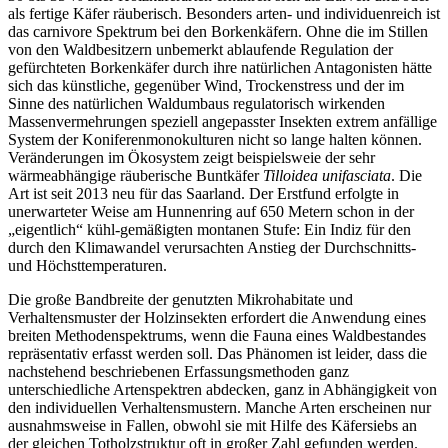
als fertige Käfer räuberisch. Besonders arten- und individuenreich ist
das carnivore Spektrum bei den Borkenkäfern. Ohne die im Stillen
von den Waldbesitzern unbemerkt ablaufende Regulation der
gefürchteten Borkenkäfer durch ihre natürlichen Antagonisten hätte
sich das künstliche, gegenüber Wind, Trockenstress und der im
Sinne des natürlichen Waldumbaus regulatorisch wirkenden
Massenvermehrungen speziell angepasster Insekten extrem anfällige
System der Koniferenmonokulturen nicht so lange halten können.
Veränderungen im Ökosystem zeigt beispielsweie der sehr
wärmeabhängige räuberische Buntkäfer
Tilloidea unifasciata
. Die
Art ist seit 2013 neu für das Saarland. Der Erstfund erfolgte in
unerwarteter Weise am Hunnenring auf 650 Metern schon in der
„eigentlich“ kühl-gemäßigten montanen Stufe: Ein Indiz für den
durch den Klimawandel verursachten Anstieg der Durchschnitts-
und Höchsttemperaturen.
Die große Bandbreite der genutzten Mikrohabitate und
Verhaltensmuster der Holzinsekten erfordert die Anwendung eines
breiten Methodenspektrums, wenn die Fauna eines Waldbestandes
repräsentativ erfasst werden soll. Das Phänomen ist leider, dass die
nachstehend beschriebenen Erfassungsmethoden ganz
unterschiedliche Artenspektren abdecken, ganz in Abhängigkeit von
den individuellen Verhaltensmustern. Manche Arten erscheinen nur
ausnahmsweise in Fallen, obwohl sie mit Hilfe des Käfersiebs an
der gleichen Totholzstruktur oft in großer Zahl gefunden werden.