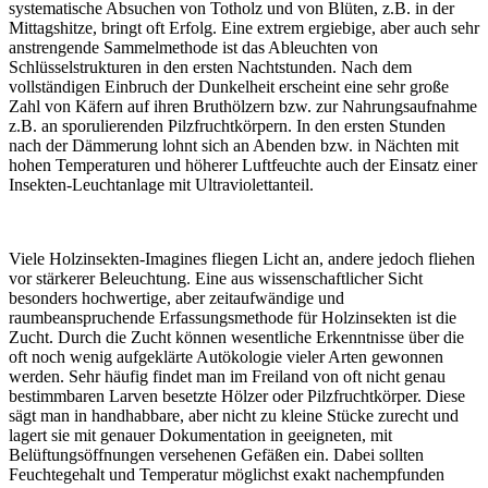
systematische Absuchen von Totholz und von Blüten, z.B. in der
Mittagshitze, bringt oft Erfolg. Eine extrem ergiebige, aber auch sehr
anstrengende Sammelmethode ist das Ableuchten von
Schlüsselstrukturen in den ersten Nachtstunden. Nach dem
vollständigen Einbruch der Dunkelheit erscheint eine sehr große
Zahl von Käfern auf ihren Bruthölzern bzw. zur Nahrungsaufnahme
z.B. an sporulierenden Pilzfruchtkörpern. In den ersten Stunden
nach der Dämmerung lohnt sich an Abenden bzw. in Nächten mit
hohen Temperaturen und höherer Luftfeuchte auch der Einsatz einer
Insekten-Leuchtanlage mit Ultraviolettanteil.
Viele Holzinsekten-Imagines fliegen Licht an, andere jedoch fliehen
vor stärkerer Beleuchtung. Eine aus wissenschaftlicher Sicht
besonders hochwertige, aber zeitaufwändige und
raumbeanspruchende Erfassungsmethode für Holzinsekten ist die
Zucht. Durch die Zucht können wesentliche Erkenntnisse über die
oft noch wenig aufgeklärte Autökologie vieler Arten gewonnen
werden. Sehr häufig findet man im Freiland von oft nicht genau
bestimmbaren Larven besetzte Hölzer oder Pilzfruchtkörper. Diese
sägt man in handhabbare, aber nicht zu kleine Stücke zurecht und
lagert sie mit genauer Dokumentation in geeigneten, mit
Belüftungsöffnungen versehenen Gefäßen ein. Dabei sollten
Feuchtegehalt und Temperatur möglichst exakt nachempfunden